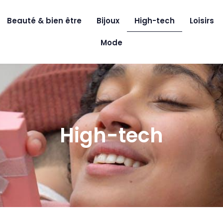
Beauté & bien être
Bijoux
High-tech
Loisirs
Mode
High-tech