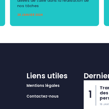
alliées de taille dans la réalisation de
nos tâches
28 JANVIER 2024
Liens utiles
Dernier
Mentions légales
Tra
des
Contactez-nous
per
16 JAN