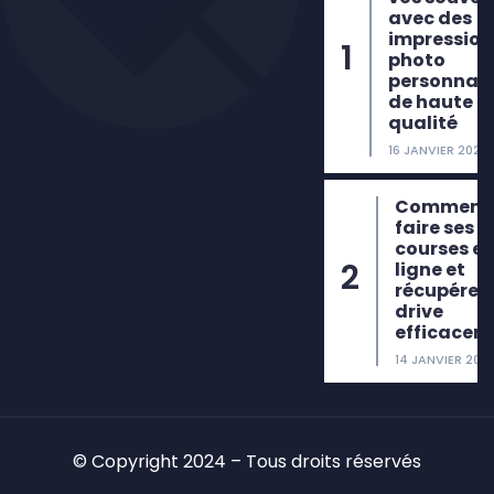
avec des
impression
photo
personnali
de haute
qualité
16 JANVIER 2026
Comment
faire ses
courses e
ligne et
récupérer 
drive
efficacem
14 JANVIER 202
© Copyright 2024 – Tous droits réservés